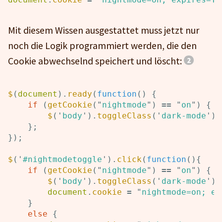
Mit diesem Wissen ausgestattet muss jetzt nur
noch die Logik programmiert werden, die den
Cookie abwechselnd speichert und löscht:
$
(
document
).
ready
(
function
()
{
if
(
getCookie
(
"
nightmode
"
)
==
"
on
"
)
{
$
(
'
body
'
).
toggleClass
(
'
dark-mode
'
);
};
});
$
(
'
#nightmodetoggle
'
).
click
(
function
(){
if
(
getCookie
(
"
nightmode
"
)
==
"
on
"
)
{
$
(
'
body
'
).
toggleClass
(
'
dark-mode
'
);
document
.
cookie
=
"
nightmode=on; ex
}
else
{