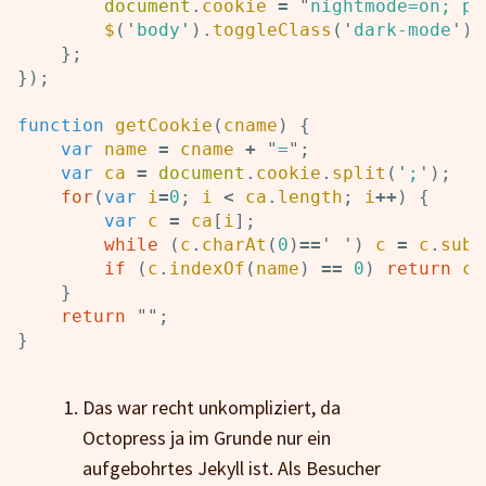
document
.
cookie
=
"
nightmode=on; pa
$
(
'
body
'
).
toggleClass
(
'
dark-mode
'
);
};
});
function
getCookie
(
cname
)
{
var
name
=
cname
+
"
=
"
;
var
ca
=
document
.
cookie
.
split
(
'
;
'
);
for
(
var
i
=
0
;
i
<
ca
.
length
;
i
++
)
{
var
c
=
ca
[
i
];
while
(
c
.
charAt
(
0
)
==
'
'
)
c
=
c
.
subs
if
(
c
.
indexOf
(
name
)
==
0
)
return
c
.
}
return
""
;
}
Das war recht unkompliziert, da
Octopress ja im Grunde nur ein
aufgebohrtes Jekyll ist. Als Besucher