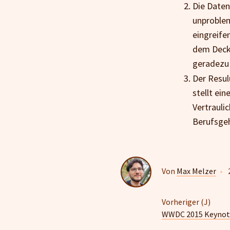
Die Daten
unproblem
eingreife
dem Deckm
geradezu 
Der Resul
stellt ein
Vertrauli
Berufsgeh
Von
Max Melzer
•
Vorheriger (J)
WWDC 2015 Keynot