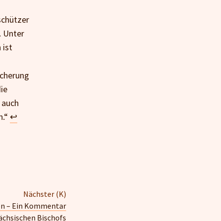
schützer
. Unter
 ist
icherung
ie
 auch
n.“
↩
Nächster (K)
en – Ein Kommentar
ächsischen Bischofs