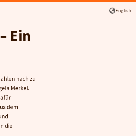
English
– Ein
zahlen nach zu
gela Merkel.
afür
aus dem
und
n die