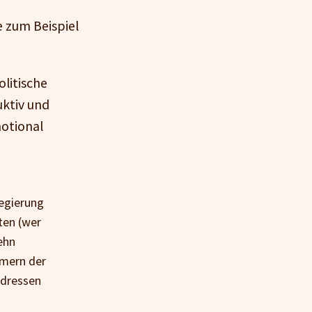
 zum Beispiel
olitische
uktiv und
motional
Regierung
ten (wer
ehn
mmern der
Adressen