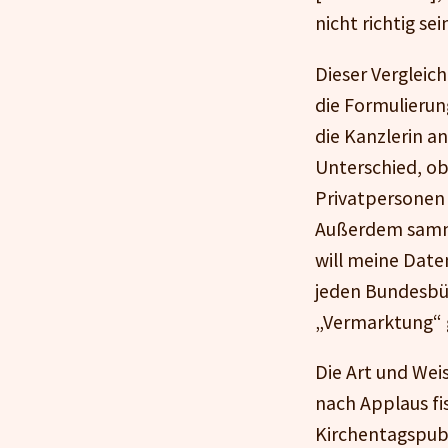
nicht richtig sein
Dieser Vergleich
die Formulierun
die Kanzlerin an
Unterschied, ob
Privatpersonen
Außerdem samme
will meine Daten
jeden Bundesbür
„Vermarktung“ g
Die Art und Wei
nach Applaus fi
Kirchentagspubl