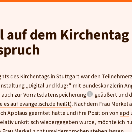
 auf dem Kirchentag 
spruch
ights des Kirchentags in Stuttgart war den Teilnehmer
ranstaltung „Digital und klug?“ mit Bundeskanzlerin An
ch auch zur Vorratsdatenspeicherung
geäußert und d
 es auf evangelisch.de heißt)
. Nachdem Frau Merkel 
ich Applaus geerntet hatte und ihre Position von
epd
relativ unkritisch wiedergegeben wurde, möchte ich nu
Frau Merkel nicht unwidersprochen stehen lassen.