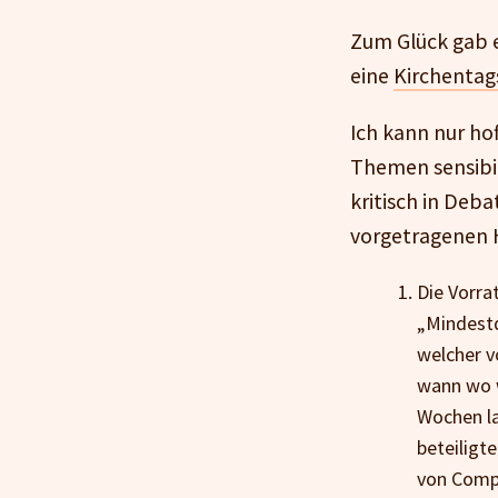
Zum Glück gab e
eine
Kirchentag
Ich kann nur hof
Themen sensibili
kritisch in Deb
vorgetragenen 
Die Vorra
„Mindestd
welcher v
wann wo w
Wochen la
beteiligt
von Comp