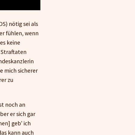
) nötig sei als
er fühlen, wenn
 es keine
 Straftaten
ndeskanzlerin
 mich sicherer
rer zu
st noch an
er er sich gar
en] geb’ ich
 das kann auch