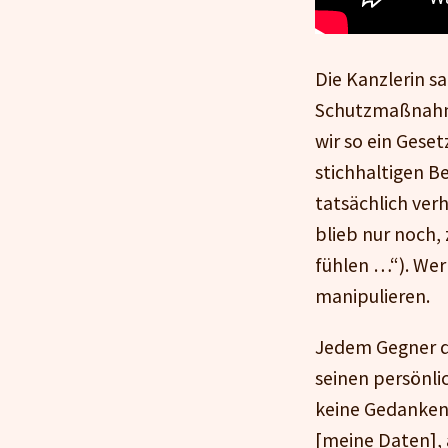
Die Kanzlerin s
Schutzmaßnahme 
wir so ein Geset
stichhaltigen B
tatsächlich ver
blieb nur noch,
fühlen …“). Wer 
manipulieren.
Jedem Gegner de
seinen persönli
keine Gedanken
[meine Daten], 