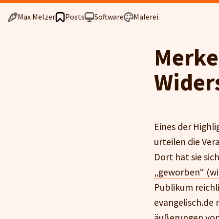
Max Melzer
Posts
Software
Malerei
Merkel
Wider
Eines der Highl
urteilen die Ve
Dort hat sie si
„geworben“ (wie
Publikum reichl
evangelisch.de 
äußerungen von 