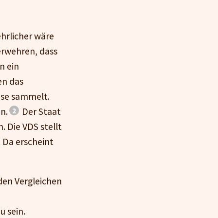
ehrlicher wäre
erwehren, dass
n ein
en das
ise sammelt.
n.
Der Staat
. Die VDS stellt
 Da erscheint
uden Vergleichen
u sein.